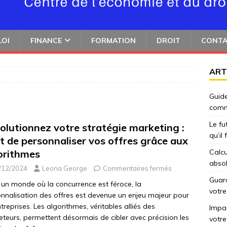
LOI
FINANCE
FORMATION
DROIT
CONT
ART
Guide
comm
Le fu
olutionnez votre stratégie marketing :
qu’il
rt de personnaliser vos offres grâce aux
orithmes
Calcu
abso
/12/2024
Leona George
Commentaires fermés
Guard
un monde où la concurrence est féroce, la
votre
nnalisation des offres est devenue un enjeu majeur pour
ntreprises. Les algorithmes, véritables alliés des
Impac
teurs, permettent désormais de cibler avec précision les
votre