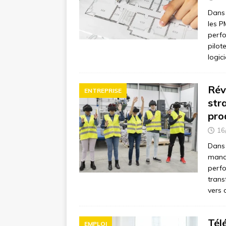
Dans 
les P
perfo
pilot
logic
Rév
ENTREPRISE
str
pro
16
Dans 
manag
perfo
trans
vers 
Tél
EMPLOI