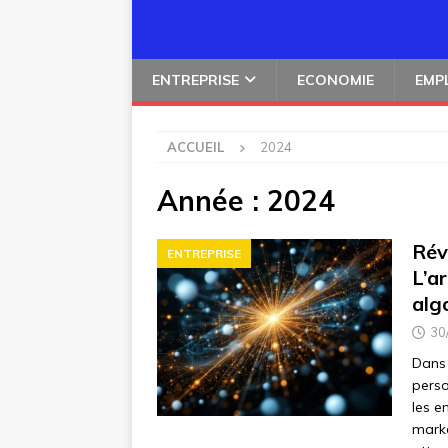
ENTREPRISE
ECONOMIE
EMP
ACCUEIL
2024
Année :
2024
Rév
ENTREPRISE
L’a
alg
30
Dans 
perso
les e
marke