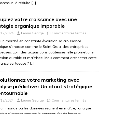
rocessus, à réduire
[…]
uplez votre croissance avec une
atégie organique imparable
/12/2024
Leona George
Commentaires fermés
un marché en constante évolution, la croissance
ique s’impose comme le Saint Graal des entreprises
ieuses. Loin des acquisitions coûteuses, elle promet une
sion durable et maîtrisée. Mais comment orchestrer cette
sance vertueuse ?
[…]
olutionnez votre marketing avec
nalyse prédictive : Un atout stratégique
ontournable
/12/2024
Leona George
Commentaires fermés
un monde où les données règnent en maître, l’analyse
ctive s’impose comme le nouveau fer de lance du