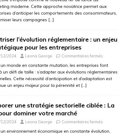
ting moderne. Cette approche novatrice permet aux
prises d’anticiper les comportements des consommateurs,
timiser leurs campagnes
[…]
triser l’évolution réglementaire : un enjeu
atégique pour les entreprises
/12/2024
Leona George
Commentaires fermés
un monde en constante mutation, les entreprises font
à un défi de taille : s’adapter aux évolutions réglementaires
rielles. Cette nécessité d’anticipation et d’adaptation est
ue un enjeu majeur pour la pérennité et
[…]
orer une stratégie sectorielle ciblée : La
 pour dominer votre marché
/12/2024
Leona George
Commentaires fermés
un environnement économique en constante évolution,