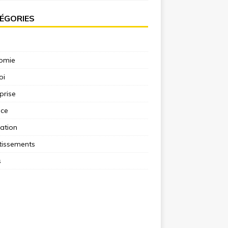
ÉGORIES
omie
oi
prise
nce
ation
tissements
s