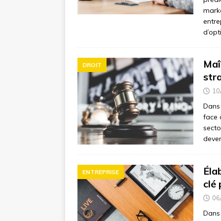
marke
entre
d’op
Maî
DROIT
str
10
Dans 
face 
secto
deven
Élab
ENTREPRISE
clé
06
Dans 