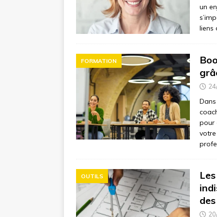
un en
s’imp
liens
Boo
FORMATION
grâ
24
Dans 
coach
pour 
votre
profe
Les
OUTILS
ind
des
20