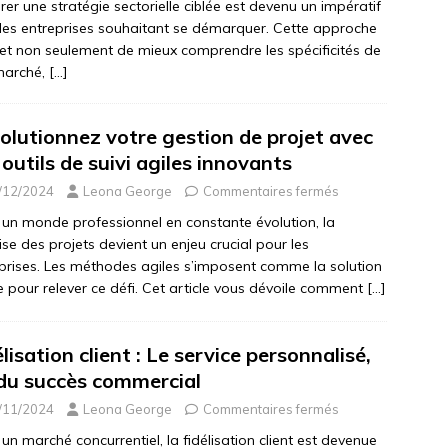
rer une stratégie sectorielle ciblée est devenu un impératif
les entreprises souhaitant se démarquer. Cette approche
t non seulement de mieux comprendre les spécificités de
marché,
[…]
olutionnez votre gestion de projet avec
 outils de suivi agiles innovants
/12/2024
Leona George
Commentaires fermés
un monde professionnel en constante évolution, la
ise des projets devient un enjeu crucial pour les
prises. Les méthodes agiles s’imposent comme la solution
e pour relever ce défi. Cet article vous dévoile comment
[…]
lisation client : Le service personnalisé,
 du succès commercial
/11/2024
Leona George
Commentaires fermés
un marché concurrentiel, la fidélisation client est devenue