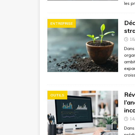
les p
Déc
ENTREPRISE
str
18
Dans 
organ
ambit
expan
crois
Rév
OUTILS
l’a
inc
14
Dans 
prédi