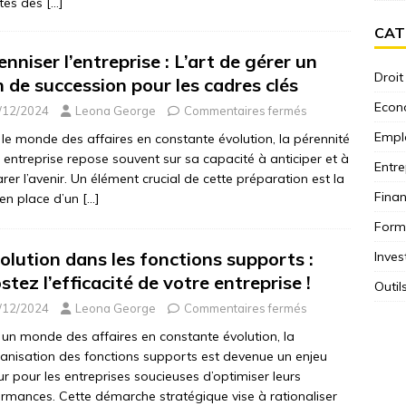
ntes des
[…]
CAT
nniser l’entreprise : L’art de gérer un
Droit
n de succession pour les cadres clés
Econ
/12/2024
Leona George
Commentaires fermés
Empl
le monde des affaires en constante évolution, la pérennité
 entreprise repose souvent sur sa capacité à anticiper et à
Entre
rer l’avenir. Un élément crucial de cette préparation est la
Fina
en place d’un
[…]
Form
olution dans les fonctions supports :
Inves
stez l’efficacité de votre entreprise !
Outil
/12/2024
Leona George
Commentaires fermés
un monde des affaires en constante évolution, la
anisation des fonctions supports est devenue un enjeu
r pour les entreprises soucieuses d’optimiser leurs
rmances. Cette démarche stratégique vise à rationaliser