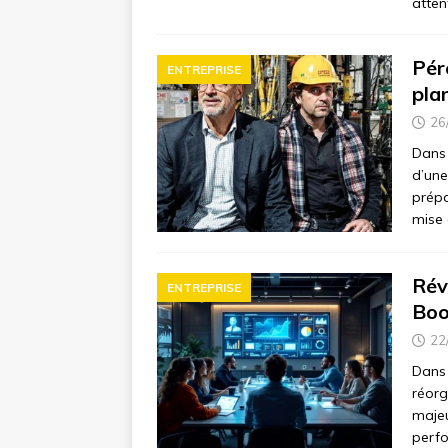
atte
Pére
ENTREPRISE
pla
26
Dans 
d’une
prépa
mise 
Rév
ENTREPRISE
Boo
22
Dans 
réorg
majeu
perfo