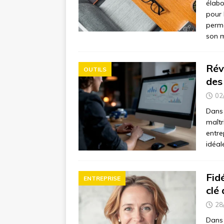
élabo
pour 
perme
son 
Rév
OUTILS
des
02
Dans 
maîtr
entre
idéal
Fidé
ENTREPRISE
clé
28
Dans 