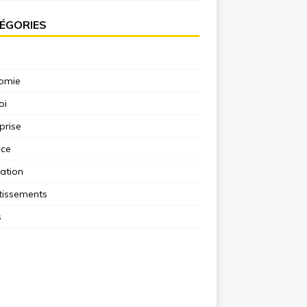
ÉGORIES
omie
oi
prise
nce
ation
tissements
s