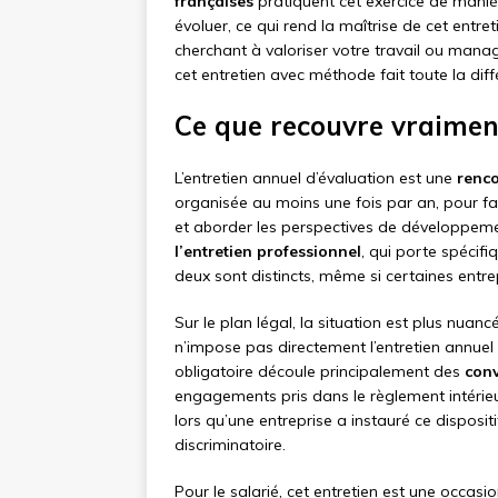
françaises
pratiquent cet exercice de manièr
évoluer, ce qui rend la maîtrise de cet entr
cherchant à valoriser votre travail ou mana
cet entretien avec méthode fait toute la diff
Ce que recouvre vraiment
L’entretien annuel d’évaluation est une
renco
organisée au moins une fois par an, pour fai
et aborder les perspectives de développemen
l’entretien professionnel
, qui porte spécifi
deux sont distincts, même si certaines entre
Sur le plan légal, la situation est plus nuanc
n’impose pas directement l’entretien annuel 
obligatoire découle principalement des
conv
engagements pris dans le règlement intérie
lors qu’une entreprise a instauré ce disposit
discriminatoire.
Pour le salarié, cet entretien est une occasi