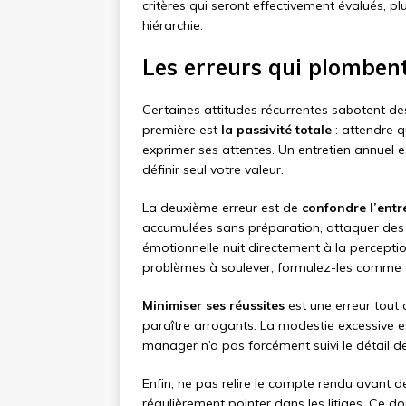
critères qui seront effectivement évalués, 
hiérarchie.
Les erreurs qui plombent
Certaines attitudes récurrentes sabotent de
première est
la passivité totale
: attendre q
exprimer ses attentes. Un entretien annuel es
définir seul votre valeur.
La deuxième erreur est de
confondre l’entr
accumulées sans préparation, attaquer des c
émotionnelle nuit directement à la percept
problèmes à soulever, formulez-les comme d
Minimiser ses réussites
est une erreur tout 
paraître arrogants. La modestie excessive e
manager n’a pas forcément suivi le détail de 
Enfin, ne pas relire le compte rendu avant d
régulièrement pointer dans les litiges. Ce 