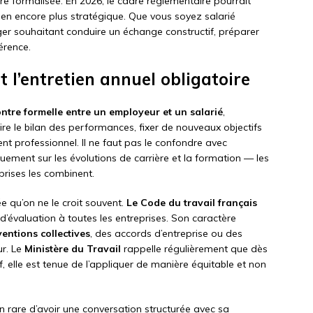
e formalisée. En 2026, le cadre réglementaire pourrait
etien encore plus stratégique. Que vous soyez salarié
ger souhaitant conduire un échange constructif, préparer
érence.
 l’entretien annuel obligatoire
ntre formelle entre un employeur et un salarié
,
re le bilan des performances, fixer de nouveaux objectifs
t professionnel. Il ne faut pas le confondre avec
quement sur les évolutions de carrière et la formation — les
prises les combinent.
ée qu’on ne le croit souvent.
Le Code du travail français
d’évaluation à toutes les entreprises. Son caractère
entions collectives
, des accords d’entreprise ou des
ur. Le
Ministère du Travail
rappelle régulièrement que dès
if, elle est tenue de l’appliquer de manière équitable et non
on rare d’avoir une conversation structurée avec sa