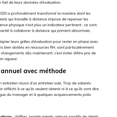
 fait de leurs données d’évaluation.
is 2020 a profondément transformé la manière dont les
rié qui travaille à distance impose de repenser les
sence physique n’est plus un indicateur pertinent ; ce sont
capacité à collaborer à distance qui priment désormais.
pter leurs grilles d’évaluation pour rester en phase avec
ins bien dotées en ressources RH, sont particulièrement
 changements dès maintenant, c’est éviter d’être pris de
en vigueur.
n annuel avec méthode
n entretien réussi d’un entretien subi. Trop de salariés
réfléchi à ce qu’ils veulent obtenir ni à ce qu’ils vont dire.
logue du manager et à quelques acquiescements polis.
sations
: chiffres, projets menés, retours positifs de clients