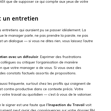
plutôt que de supposer ce qui compte aux yeux de votre
 un entretien
s entretiens qui auraient pu se passer idéalement. La
ue le manager parle, ne pas prendre la parole, ne pas
t un dialogue — si vous ne dites rien, vous laissez l’autre
etien avec un défouloir
. Exprimer des frustrations
ollègues ou critiquer l’organisation de manière
ion que votre manager a de vous. Si vous avez des
es constats factuels assortis de propositions.
aussi fréquente, surtout chez les profils qui craignent de
st contre-productive dans ce contexte précis. Votre
votre travail au quotidien — c’est à vous de le valoriser.
e le signer est une faute que
l’Inspection du Travail
voit
document peut avoir des conséquences sur votre dossier RH