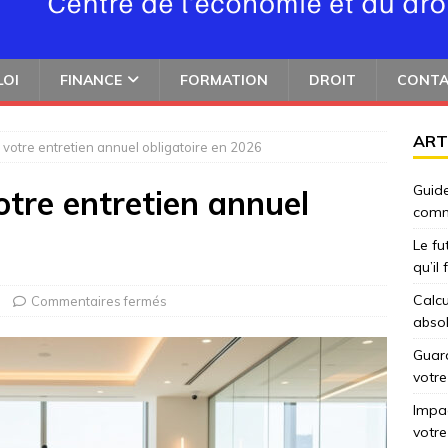
LOI
FINANCE
FORMATION
DROIT
CONT
ART
votre entretien annuel obligatoire en 2026
Guide
tre entretien annuel
comm
Le fu
qu’il
Calcu
Commentaires fermés
abso
Guard
votre
Impac
votre