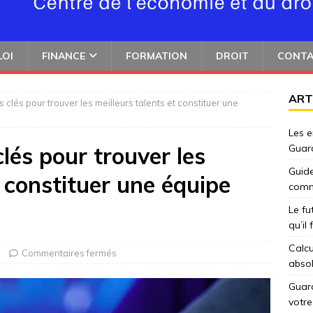
LOI
FINANCE
FORMATION
DROIT
CONT
ART
 clés pour trouver les meilleurs talents et constituer une
Les e
lés pour trouver les
Guar
Guide
t constituer une équipe
comm
Le fu
qu’il
Calcu
Commentaires fermés
abso
Guard
votre