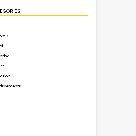
ÉGORIES
omie
oi
prise
nce
ation
tissements
s