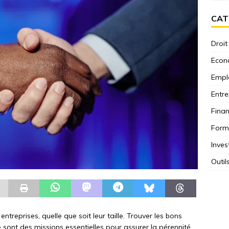
CAT
Droit
Econ
Empl
Entre
Fina
Form
Inves
Outil
ntreprises, quelle que soit leur taille. Trouver les bons
 sont des missions essentielles pour assurer la pérennité