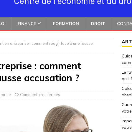
LOI
FINANCE
FORMATION
DROIT
CONT
ART
t en entreprise : comment réagir face à une fausse
Guide
treprise : comment
comm
Le fu
ausse accusation ?
qu’il
Calcu
eprise
Commentaires fermés
abso
Guard
votre
Impac
votre