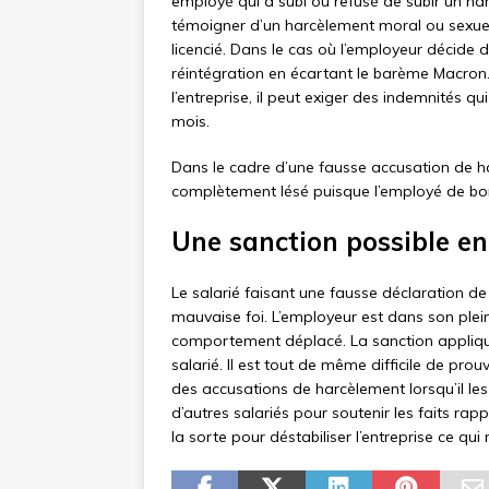
employé qui a subi ou refusé de subir un har
témoigner d’un harcèlement moral ou sexuel, 
licencié. Dans le cas où l’employeur décide d
réintégration en écartant le barème Macron. 
l’entreprise, il peut exiger des indemnités q
mois.
Dans le cadre d’une fausse accusation de h
complètement lésé puisque l’employé de bon
Une sanction possible en
Le salarié faisant une fausse déclaration de
mauvaise foi. L’employeur est dans son plein
comportement déplacé. La sanction appliqu
salarié. Il est tout de même difficile de pr
des accusations de harcèlement lorsqu’il les
d’autres salariés pour soutenir les faits rapp
la sorte pour déstabiliser l’entreprise ce qui