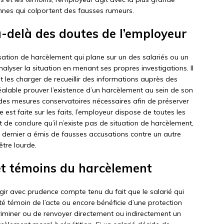
sonnes qui colportent des fausses rumeurs.
u-delà des doutes de l’employeur
sation de harcèlement qui plane sur un des salariés ou un
analyser la situation en menant ses propres investigations. Il
les charger de recueillir des informations auprès des
réalable prouver l’existence d’un harcèlement au sein de son
re des mesures conservatoires nécessaires afin de préserver
e est faite sur les faits, l’employeur dispose de toutes les
t de conclure qu’il n’existe pas de situation de harcèlement,
ce dernier a émis de fausses accusations contre un autre
être lourde.
 et témoins du harcèlement
agir avec prudence compte tenu du fait que le salarié qui
té témoin de l’acte ou encore bénéficie d’une protection
scriminer ou de renvoyer directement ou indirectement un