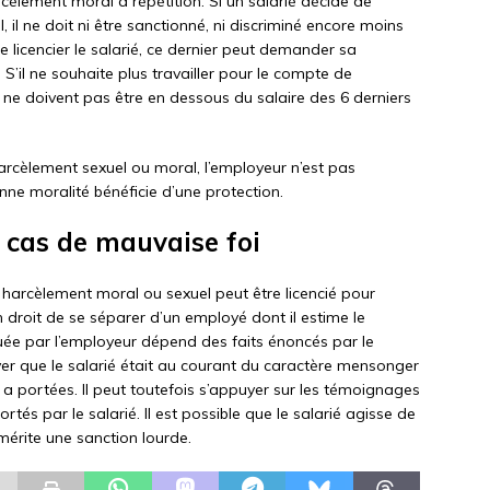
cèlement moral à répétition. Si un salarié décide de
il ne doit ni être sanctionné, ni discriminé encore moins
e licencier le salarié, ce dernier peut demander sa
S’il ne souhaite plus travailler pour le compte de
ui ne doivent pas être en dessous du salaire des 6 derniers
arcèlement sexuel ou moral, l’employeur n’est pas
ne moralité bénéficie d’une protection.
 cas de mauvaise foi
 harcèlement moral ou sexuel peut être licencié pour
 droit de se séparer d’un employé dont il estime le
ée par l’employeur dépend des faits énoncés par le
ouver que le salarié était au courant du caractère mensonger
 a portées. Il peut toutefois s’appuyer sur les témoignages
ortés par le salarié. Il est possible que le salarié agisse de
 mérite une sanction lourde.