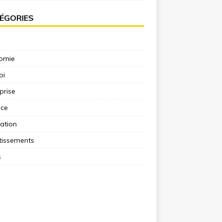
ÉGORIES
omie
oi
prise
nce
ation
tissements
s