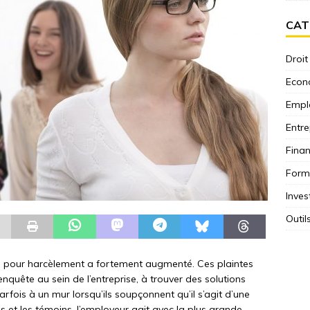
CAT
Droit
Econ
Empl
Entre
Fina
Form
Inves
Outil
s pour harcèlement a fortement augmenté. Ces plaintes
quête au sein de l’entreprise, à trouver des solutions
rfois à un mur lorsqu’ils soupçonnent qu’il s’agit d’une
s et les témoins, l’employeur agit avec la plus grande