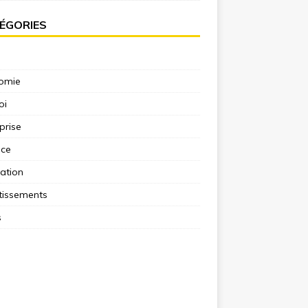
ÉGORIES
omie
oi
prise
nce
ation
tissements
s