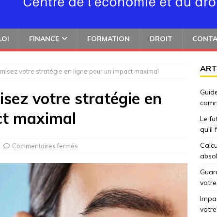
LOI
FINANCE
FORMATION
DROIT
CONT
ART
timisez votre stratégie en ligne pour un impact maximal
Guide
isez votre stratégie en
comm
ct maximal
Le fu
qu’il
Calcu
Commentaires fermés
abso
Guard
votre
Impac
votre