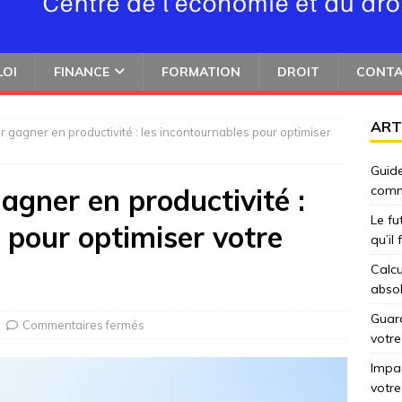
LOI
FINANCE
FORMATION
DROIT
CONT
ART
r gagner en productivité : les incontournables pour optimiser
Guide
agner en productivité :
comm
Le fu
 pour optimiser votre
qu’il
Calcu
abso
Guard
Commentaires fermés
votre
Impac
votre