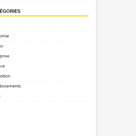
ÉGORIES
omie
oi
prise
nce
ation
tissements
s