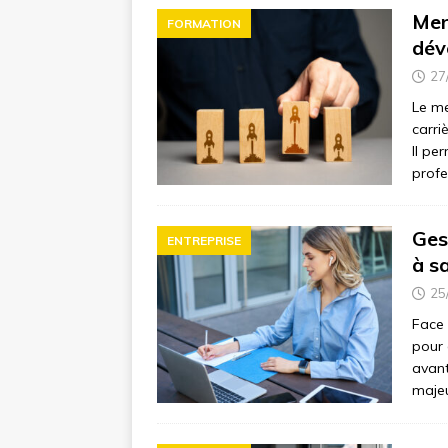
Men
FORMATION
dév
27
Le me
carri
Il pe
profe
Ges
ENTREPRISE
à sa
25
Face 
pour 
avant
majeu