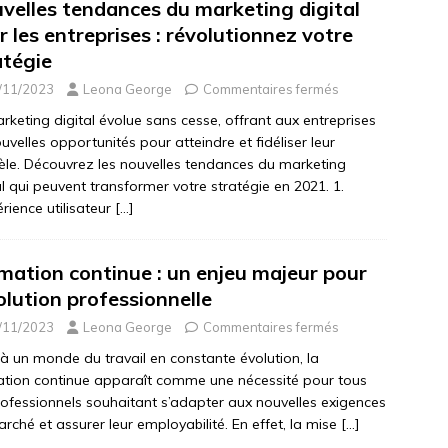
velles tendances du marketing digital
r les entreprises : révolutionnez votre
atégie
/11/2023
Leona George
Commentaires fermés
rketing digital évolue sans cesse, offrant aux entreprises
uvelles opportunités pour atteindre et fidéliser leur
tèle. Découvrez les nouvelles tendances du marketing
al qui peuvent transformer votre stratégie en 2021. 1.
érience utilisateur
[…]
mation continue : un enjeu majeur pour
volution professionnelle
/11/2023
Leona George
Commentaires fermés
à un monde du travail en constante évolution, la
tion continue apparaît comme une nécessité pour tous
rofessionnels souhaitant s’adapter aux nouvelles exigences
rché et assurer leur employabilité. En effet, la mise
[…]