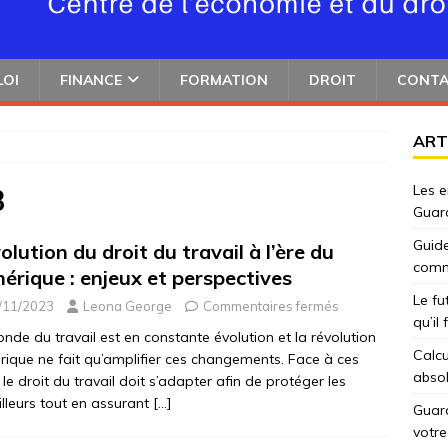
LOI
FINANCE
FORMATION
DROIT
CONT
ART
Les e
3
Guar
Guide
olution du droit du travail à l’ère du
comm
érique : enjeux et perspectives
Le fu
/11/2023
Leona George
Commentaires fermés
qu’il
nde du travail est en constante évolution et la révolution
Calcu
ique ne fait qu’amplifier ces changements. Face à ces
abso
, le droit du travail doit s’adapter afin de protéger les
illeurs tout en assurant
[…]
Guard
votre