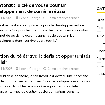
torat : la clé de voûte pour un
CAT
eloppement de carrière réussi
/11/2023
Leona George
Commentaires fermés
Droit
ntorat est un outil précieux pour le développement de
Econ
ère, à la fois pour les mentors et les personnes encadrées.
rmet de guider, d’accompagner et de soutenir les
Empl
ssionnels dans leur évolution, tout
[…]
Entre
Fina
tion du télétravail : défis et opportunités
Form
isir
Inves
/11/2023
Leona George
Commentaires fermés
Outil
à la crise sanitaire, le télétravail est devenu une nécessité
de nombreuses entreprises. Si cette pratique présente des
ages indéniables, elle soulève également des défis
rs en termes de gestion et d’organisation. Dans
[…]