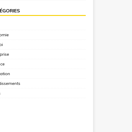
ÉGORIES
omie
oi
prise
nce
ation
tissements
s