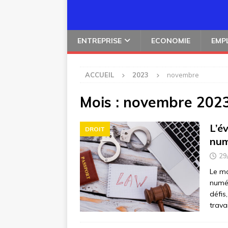
ENTREPRISE
ECONOMIE
EMP
ACCUEIL
2023
novembre
Mois :
novembre 202
L’év
DROIT
num
29
Le mo
numér
défis
trava