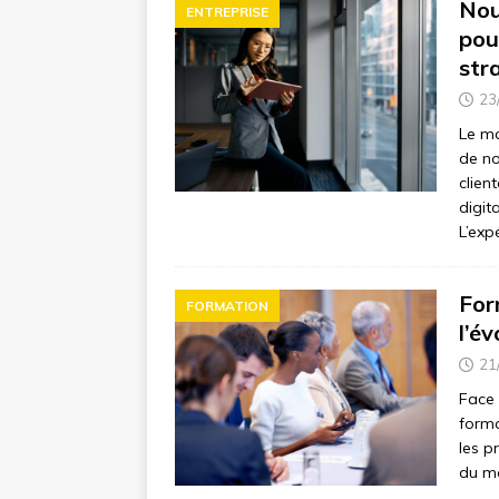
Nou
ENTREPRISE
pou
str
23
Le ma
de no
clien
digit
L’exp
For
FORMATION
l’é
21
Face 
forma
les p
du ma