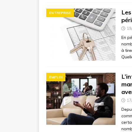
Les
ENTREPRISE
pér
19
En pé
nombr
à tir
Quell
L’in
EMPLOI
mar
ave
17
Depui
comme
certa
nombr