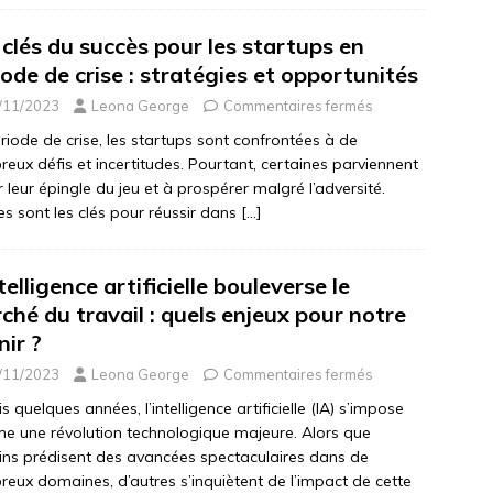
 clés du succès pour les startups en
iode de crise : stratégies et opportunités
/11/2023
Leona George
Commentaires fermés
riode de crise, les startups sont confrontées à de
eux défis et incertitudes. Pourtant, certaines parviennent
er leur épingle du jeu et à prospérer malgré l’adversité.
es sont les clés pour réussir dans
[…]
telligence artificielle bouleverse le
ché du travail : quels enjeux pour notre
nir ?
/11/2023
Leona George
Commentaires fermés
s quelques années, l’intelligence artificielle (IA) s’impose
 une révolution technologique majeure. Alors que
ins prédisent des avancées spectaculaires dans de
eux domaines, d’autres s’inquiètent de l’impact de cette