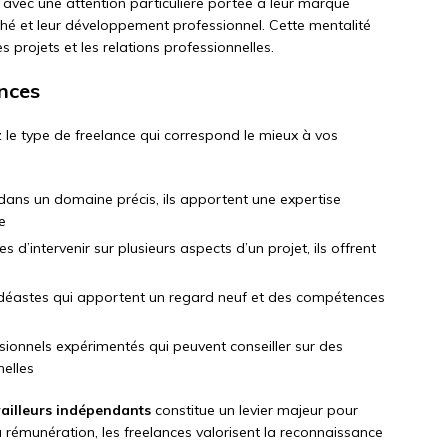
, avec une attention particulière portée à leur marque
ché et leur développement professionnel. Cette mentalité
s projets et les relations professionnelles.
ances
ez le type de freelance qui correspond le mieux à vos
 dans un domaine précis, ils apportent une expertise
e
s d’intervenir sur plusieurs aspects d’un projet, ils offrent
vidéastes qui apportent un regard neuf et des compétences
sionnels expérimentés qui peuvent conseiller sur des
nelles
vailleurs indépendants
constitue un levier majeur pour
la rémunération, les freelances valorisent la reconnaissance