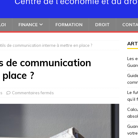
LOI
FINANCE
FORMATION
DROIT
CONT
ART
utils de communication interne à mettre en place ?
Les e
ils de communication
Guar
 place ?
Guide
comm
Le fu
ls
Commentaires fermés
qu’il
Calcu
abso
Guard
votre