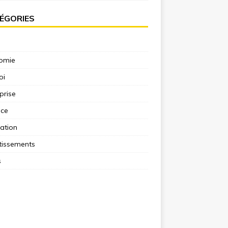
ÉGORIES
omie
oi
prise
nce
ation
tissements
s