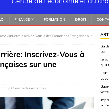
LOI
FINANCE
FORMATION
DROIT
CONT
ART
otre Carrière: Inscrivez-Vous à des Formations Françaises sur
Guide
rière: Inscrivez-Vous à
comm
Le fu
nçaises sur une
qu’il
Calcu
abso
Guard
tion
Commentaires fermés
votre
Impac
votre