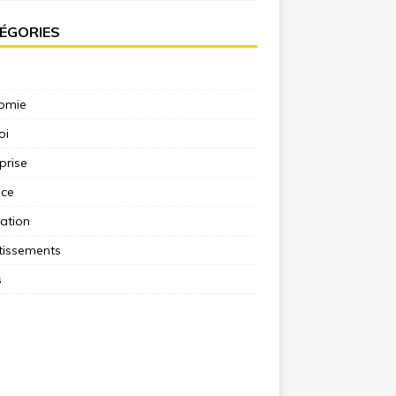
ÉGORIES
omie
oi
prise
nce
ation
tissements
s