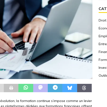
CAT
Droit
Econ
Empl
Entre
Fina
Form
Inves
Outil
volution, la formation continue s’impose comme un levier
Les plateformes dédiées aux formations françaises offrent