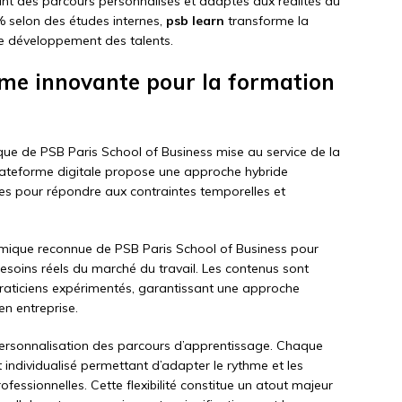
ant des parcours personnalisés et adaptés aux réalités du
% selon des études internes,
psb learn
transforme la
le développement des talents.
rme innovante pour la formation
ue de PSB Paris School of Business mise au service de la
plateforme digitale propose une approche hybride
les pour répondre aux contraintes temporelles et
émique reconnue de PSB Paris School of Business pour
soins réels du marché du travail. Les contenus sont
praticiens expérimentés, garantissant une approche
n entreprise.
ersonnalisation des parcours d’apprentissage. Chaque
ndividualisé permettant d’adapter le rythme et les
fessionnelles. Cette flexibilité constitue un atout majeur