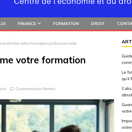
LOI
FINANCE
FORMATION
DROIT
CONT
ART
ransforme votre formation professionnelle
Guide
me votre formation
comm
Le fu
qu’il
Calcu
tion
Commentaires fermés
abso
Guard
votre
Impac
votre