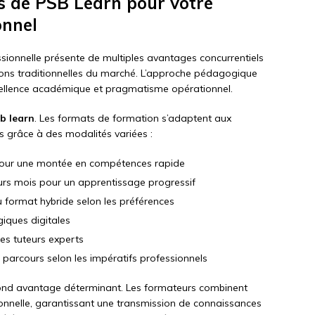
s de PSB Learn pour votre
onnel
sionnelle présente de multiples avantages concurrentiels
ons traditionnelles du marché. L’approche pédagogique
excellence académique et pragmatisme opérationnel.
b learn
. Les formats de formation s’adaptent aux
s grâce à des modalités variées :
 pour une montée en compétences rapide
urs mois pour un apprentissage progressif
u format hybride selon les préférences
iques digitales
s tuteurs experts
u parcours selon les impératifs professionnels
ond avantage déterminant. Les formateurs combinent
nnelle, garantissant une transmission de connaissances