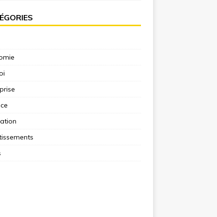
ÉGORIES
omie
oi
prise
nce
ation
tissements
s