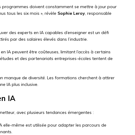
s programmes doivent constamment se mettre à jour pour
us tous les six mois », révèle
Sophie Leroy
, responsable
uver des experts en IA capables d’enseigner est un défi
irés par des salaires élevés dans l’industrie.
en IA peuvent être coûteuses, limitant l’accès à certains
’études et des partenariats entreprises-écoles tentent de
’un manque de diversité. Les formations cherchent à attirer
e IA plus inclusive.
en IA
metteur, avec plusieurs tendances émergentes :
’IA elle-même est utilisée pour adapter les parcours de
enants.