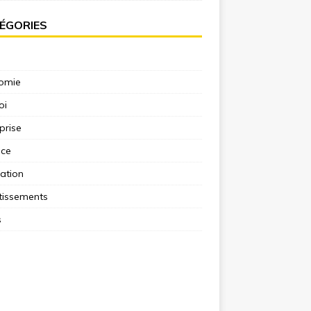
ÉGORIES
omie
oi
prise
nce
ation
tissements
s