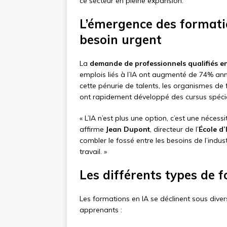
ce secteur en pleine expansion.
L’émergence des formatio
besoin urgent
La
demande de professionnels qualifiés en
emplois liés à l’IA ont augmenté de 74% an
cette pénurie de talents, les organismes de
ont rapidement développé des cursus spécia
« L’IA n’est plus une option, c’est une nécess
affirme
Jean Dupont
, directeur de l’
École d’
combler le fossé entre les besoins de l’indu
travail. »
Les différents types de 
Les formations en IA se déclinent sous dive
apprenants :