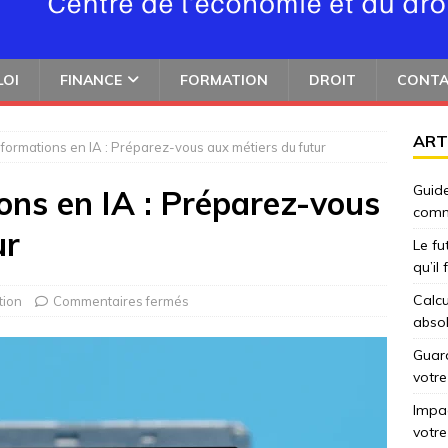
LOI
FINANCE
FORMATION
DROIT
CONT
ART
 formations en IA : Préparez-vous aux métiers du futur
Guide
ons en IA : Préparez-vous
comm
ur
Le fu
qu’il
Calcu
tion
Commentaires fermés
abso
Guard
votre
Impac
votre