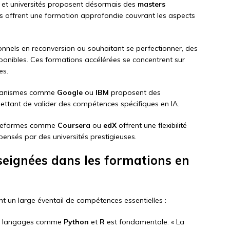
 et universités proposent désormais des
masters
 offrent une formation approfondie couvrant les aspects
ionnels en reconversion ou souhaitant se perfectionner, des
ponibles. Ces formations accélérées se concentrent sur
es.
ganismes comme
Google
ou
IBM
proposent des
rmettant de valider des compétences spécifiques en IA.
ateformes comme
Coursera
ou
edX
offrent une flexibilité
pensés par des universités prestigieuses.
seignées dans les formations en
 un large éventail de compétences essentielles :
de langages comme
Python
et
R
est fondamentale. « La