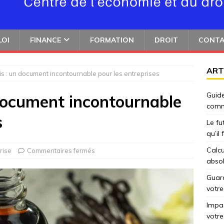
LOI
FINANCE
FORMATION
DROIT
CONT
ART
bis : un document incontournable pour les entreprises
Guide
 document incontournable
comm
s
Le fu
qu’il
Calcu
rise
Commentaires fermés
abso
Guard
votre
Impac
votre