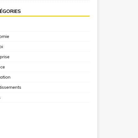
ÉGORIES
omie
oi
prise
nce
ation
tissements
s