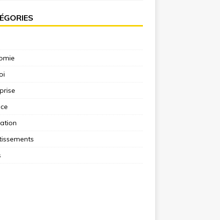
ÉGORIES
omie
oi
prise
nce
ation
tissements
s