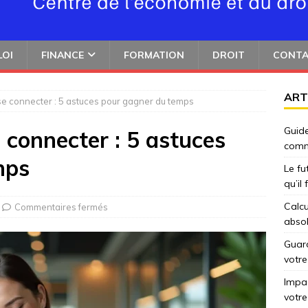
LOI
FINANCE
FORMATION
DROIT
CONT
ART
se connecter : 5 astuces pour gagner du temps
Guide
 connecter : 5 astuces
comm
mps
Le fu
qu’il
Calcu
Commentaires fermés
abso
Guard
votre
Impac
votre