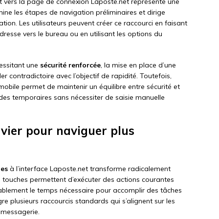
ct vers la page de connexion Laposte.net représente une
ine les étapes de navigation préliminaires et dirige
tion. Les utilisateurs peuvent créer ce raccourci en faisant
adresse vers le bureau ou en utilisant les options du
essitant une
sécurité renforcée
, la mise en place d’une
r contradictoire avec l’objectif de rapidité. Toutefois,
n mobile permet de maintenir un équilibre entre sécurité et
odes temporaires sans nécessiter de saisie manuelle
lavier pour naviguer plus
ues
à l’interface Laposte.net transforme radicalement
de touches permettent d’exécuter des actions courantes
érablement le temps nécessaire pour accomplir des tâches
gre plusieurs raccourcis standards qui s’alignent sur les
 messagerie.