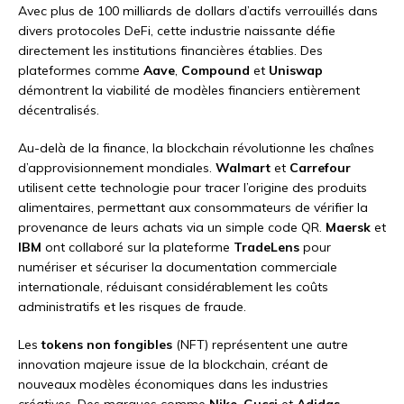
Avec plus de 100 milliards de dollars d’actifs verrouillés dans
divers protocoles DeFi, cette industrie naissante défie
directement les institutions financières établies. Des
plateformes comme
Aave
,
Compound
et
Uniswap
démontrent la viabilité de modèles financiers entièrement
décentralisés.
Au-delà de la finance, la blockchain révolutionne les chaînes
d’approvisionnement mondiales.
Walmart
et
Carrefour
utilisent cette technologie pour tracer l’origine des produits
alimentaires, permettant aux consommateurs de vérifier la
provenance de leurs achats via un simple code QR.
Maersk
et
IBM
ont collaboré sur la plateforme
TradeLens
pour
numériser et sécuriser la documentation commerciale
internationale, réduisant considérablement les coûts
administratifs et les risques de fraude.
Les
tokens non fongibles
(NFT) représentent une autre
innovation majeure issue de la blockchain, créant de
nouveaux modèles économiques dans les industries
créatives. Des marques comme
Nike
,
Gucci
et
Adidas