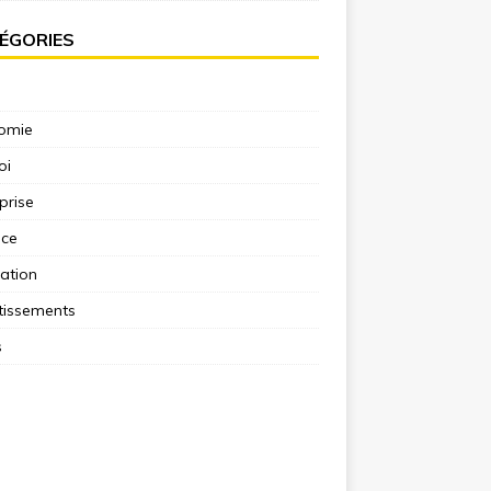
ÉGORIES
omie
oi
prise
nce
ation
tissements
s