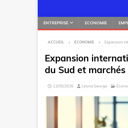
ENTREPRISE
ECONOMIE
EMP
ACCUEIL
ECONOMIE
Expansion int
Expansion internat
du Sud et marchés 
12/05/2026
Leona George
Econo