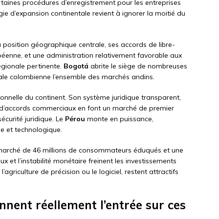
rtaines procédures d’enregistrement pour les entreprises
gie d’expansion continentale revient à ignorer la moitié du
a position géographique centrale, ses accords de libre-
péenne, et une administration relativement favorable aux
égionale pertinente.
Bogotá
abrite le siège de nombreuses
tale colombienne l’ensemble des marchés andins.
utionnelle du continent. Son système juridique transparent,
au d’accords commerciaux en font un marché de premier
sécurité juridique. Le
Pérou
monte en puissance,
e et technologique.
 marché de 46 millions de consommateurs éduqués et une
ux et l’instabilité monétaire freinent les investissements
agriculture de précision ou le logiciel, restent attractifs
nnent réellement l’entrée sur ces