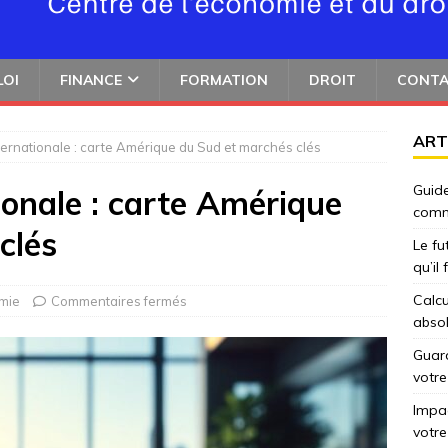
LOI
FINANCE
FORMATION
DROIT
CONT
ART
ernationale : carte Amérique du Sud et marchés clés
Guide
ionale : carte Amérique
comm
clés
Le fu
qu’il
Calcu
mie
Commentaires fermés
abso
Guard
votre
Impac
votre