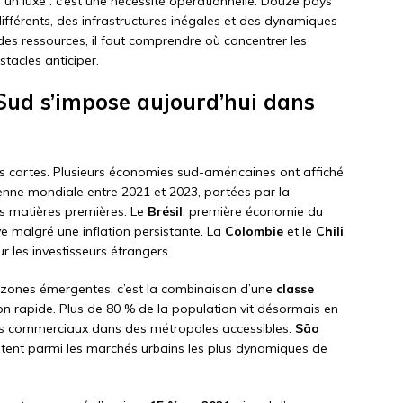
 un luxe : c’est une nécessité opérationnelle. Douze pays
ifférents, des infrastructures inégales et des dynamiques
es ressources, il faut comprendre où concentrer les
stacles anticiper.
Sud s’impose aujourd’hui dans
s cartes. Plusieurs économies sud-américaines ont affiché
enne mondiale entre 2021 et 2023, portées par la
es matières premières. Le
Brésil
, première économie du
e malgré une inflation persistante. La
Colombie
et le
Chili
ur les investisseurs étrangers.
s zones émergentes, c’est la combinaison d’une
classe
on rapide. Plus de 80 % de la population vit désormais en
hés commerciaux dans des métropoles accessibles.
São
ent parmi les marchés urbains les plus dynamiques de