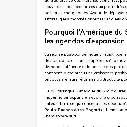
du Sud
précise des marchés actifs n’est pas
souverains, des économies aux profils très d
politiques changeantes. Avant de déployer d
efforts, quels marchés prioritiser et quels ob
Pourquoi l’Amérique du 
les agendas d’expansion
La reprise post-pandémique a redistribué le
des taux de croissance supérieurs à la moy
demande intérieure et la hausse des prix d
continent, a maintenu une croissance positiv
ont accéléré leurs réformes d’attractivité po
Ce qui distingue l’Amérique du Sud d’autre
moyenne en expansion
et d’une urbanisati
milieu urbain, ce qui concentre les débouc
Paulo
,
Buenos Aires
,
Bogotá
et
Lima
compt
l’hémisphère sud.