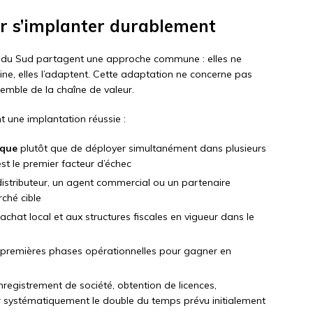
ur s’implanter durablement
e du Sud partagent une approche commune : elles ne
ine, elles l’adaptent. Cette adaptation ne concerne pas
semble de la chaîne de valeur.
t une implantation réussie :
ique
plutôt que de déployer simultanément dans plusieurs
st le premier facteur d’échec
istributeur, un agent commercial ou un partenaire
rché cible
achat local et aux structures fiscales en vigueur dans le
 premières phases opérationnelles pour gagner en
nregistrement de société, obtention de licences,
systématiquement le double du temps prévu initialement