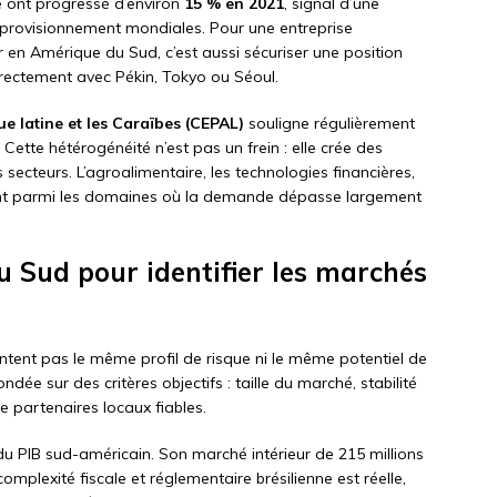
e ont progressé d’environ
15 % en 2021
, signal d’une
pprovisionnement mondiales. Pour une entreprise
en Amérique du Sud, c’est aussi sécuriser une position
irectement avec Pékin, Tokyo ou Séoul.
 latine et les Caraïbes (CEPAL)
souligne régulièrement
Cette hétérogénéité n’est pas un frein : elle crée des
 secteurs. L’agroalimentaire, les technologies financières,
gurent parmi les domaines où la demande dépasse largement
u Sud pour identifier les marchés
tent pas le même profil de risque ni le même potentiel de
dée sur des critères objectifs : taille du marché, stabilité
 de partenaires locaux fiables.
du PIB sud-américain. Son marché intérieur de 215 millions
complexité fiscale et réglementaire brésilienne est réelle,